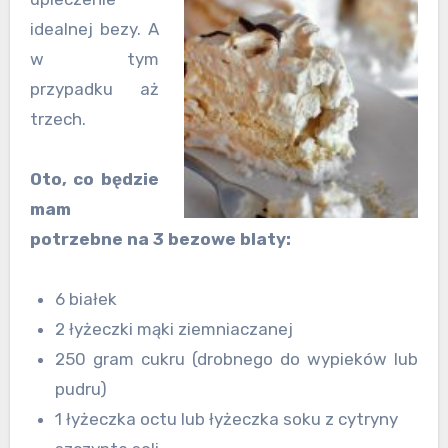
idealnej bezy. A
w tym
przypadku aż
trzech.
Oto, co będzie
mam
potrzebne na 3 bezowe blaty:
6 białek
2 łyżeczki mąki ziemniaczanej
250 gram cukru (drobnego do wypieków lub
pudru)
1 łyżeczka octu lub łyżeczka soku z cytryny