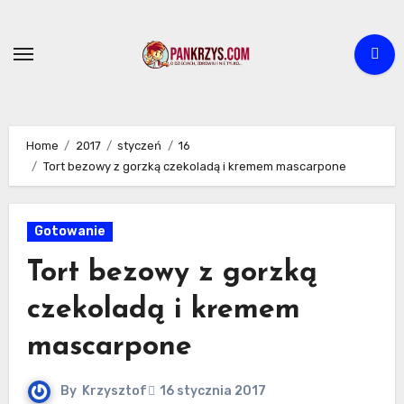
Skip
to
content
Home
2017
styczeń
16
Tort bezowy z gorzką czekoladą i kremem mascarpone
Gotowanie
Tort bezowy z gorzką
czekoladą i kremem
mascarpone
By
Krzysztof
16 stycznia 2017