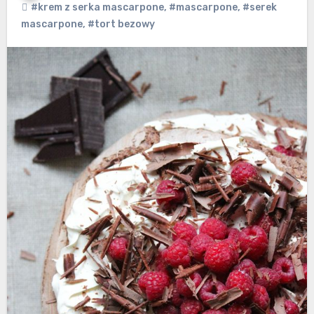
#krem z serka mascarpone
,
#mascarpone
,
#serek
mascarpone
,
#tort bezowy