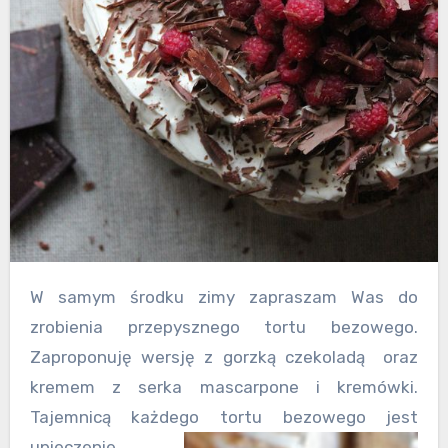
W samym środku zimy zapraszam Was do
zrobienia przepysznego tortu bezowego.
Zaproponuję wersję z gorzką czekoladą oraz
kremem z serka mascarpone i kremówki.
Tajemnicą każdego tortu bezowego jest
upieczen
ie