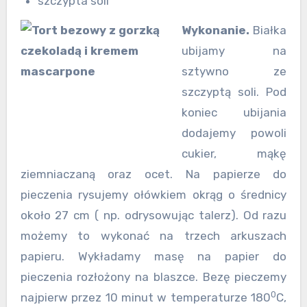
szczypta soli
Wykonanie.
Białka
ubijamy na
sztywno ze
szczyptą soli. Pod
koniec ubijania
dodajemy powoli
cukier, mąkę
ziemniaczaną oraz ocet. Na papierze do
pieczenia rysujemy ołówkiem okrąg o średnicy
około 27 cm ( np. odrysowując talerz). Od razu
możemy to wykonać na trzech arkuszach
papieru. Wykładamy masę na papier do
pieczenia rozłożony na blaszce. Bezę pieczemy
0
najpierw przez 10 minut w temperaturze 180
C,