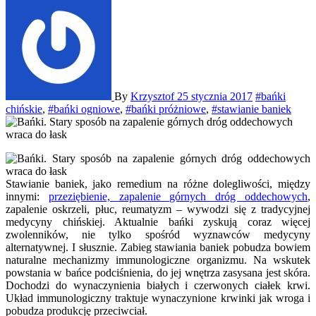
By
Krzysztof
25 stycznia 2017
#bańki
chińskie
,
#bańki ogniowe
,
#bańki próżniowe
,
#stawianie baniek
Stawianie baniek, jako remedium na różne dolegliwości, między
innymi:
przeziębienie, zapalenie górnych dróg oddechowych
,
zapalenie oskrzeli, płuc, reumatyzm – wywodzi się z tradycyjnej
medycyny chińskiej.
Aktualnie bańki zyskują coraz więcej
zwolenników, nie tylko spośród wyznawców medycyny
alternatywnej. I słusznie. Zabieg stawiania baniek pobudza bowiem
naturalne mechanizmy immunologiczne organizmu. Na wskutek
powstania w bańce podciśnienia, do jej wnętrza zasysana jest skóra.
Dochodzi do wynaczynienia białych i czerwonych ciałek krwi.
Układ immunologiczny traktuje wynaczynione krwinki jak wroga i
pobudza produkcję przeciwciał.