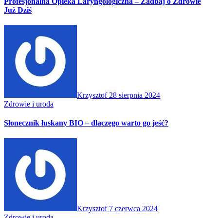
Profesjonalna Opieka Laryngologiczna – Zadbaj o Zdrowie
Już Dziś
Krzysztof
28 sierpnia 2024
Zdrowie i uroda
Słonecznik łuskany BIO – dlaczego warto go jeść?
Krzysztof
7 czerwca 2024
Zdrowie i uroda