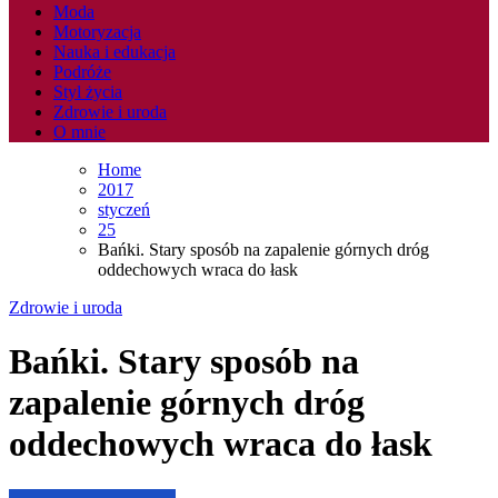
Moda
Motoryzacja
Nauka i edukacja
Podróże
Styl życia
Zdrowie i uroda
O mnie
Home
2017
styczeń
25
Bańki. Stary sposób na zapalenie górnych dróg
oddechowych wraca do łask
Zdrowie i uroda
Bańki. Stary sposób na
zapalenie górnych dróg
oddechowych wraca do łask