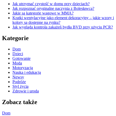
Jak utrzymać czystość w domu przy dzieciach?
Jak rozpoznać oryginalne naczynia z Bolesławca?
Jakie są kategorie wagowe w MMA?
Kratki wentylacyjne jako element dekoracyjny – jakie wzory i
kolory są dostępne na rynku?
Jak wygląda kontrola zakażeń bydła BVD przy użyciu PCR?
Kategorie
Dom
Dzieci
Gotowanie
Moda
Motoryzacja
Nauka i edukacja
Newsy
Podróże
Styl życia
Zdrowie i uroda
Zobacz także
Dom