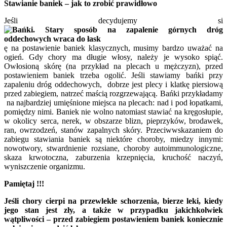
Stawianie baniek – jak to zrobić prawidłowo
Jeśli decydujemy si
ę na postawienie baniek klasycznych, musimy bardzo uważać na
ogień. Gdy chory ma długie włosy, należy je wysoko spiąć.
Owłosioną skórę (na przykład na plecach u mężczyzn), przed
postawieniem baniek trzeba ogolić. Jeśli stawiamy bańki przy
zapaleniu dróg oddechowych, dobrze jest plecy i klatkę piersiową
przed zabiegiem, natrzeć maścią rozgrzewającą. Bańki przykładamy
na najbardziej umięśnione miejsca na plecach: nad i pod łopatkami,
pomiędzy nimi. Baniek nie wolno natomiast stawiać na kręgosłupie,
w okolicy serca, nerek, w obszarze blizn, pieprzyków, brodawek,
ran, owrzodzeń, stanów zapalnych skóry. Przeciwwskazaniem do
zabiegu stawiania baniek są niektóre choroby, miedzy innymi:
nowotwory, stwardnienie rozsiane, choroby autoimmunologiczne,
skaza krwotoczna, zaburzenia krzepnięcia, kruchość naczyń,
wyniszczenie organizmu.
Pamiętaj !!!
Jeśli chory cierpi na przewlekłe schorzenia, bierze leki, kiedy
jego stan jest zły, a także w przypadku jakichkolwiek
wątpliwości – przed zabiegiem postawieniem baniek koniecznie