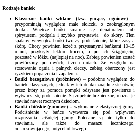
Rodzaje baniek
Klasyczne bańki szklane (tzw. gorące, ogniowe)
–
przypominają wyglądem małe słoiczki o zaokrąglonym
denku. Wnętrze bańki smaruje się denaturatem lub
spirytusem, podpala i szybko przystawia do skóry. Tlen
spalany wewnątrz bańki tworzy podciśnienie, które zasysa
skórę. Chory powinien leżeć z przyssanymi bańkami 10-15
minut, przykryty lekkim kocem, a po ich ściągnięciu,
pozostać w łóżku (najlepiej na noc). Zabieg powienien zostać
powtórzony po dwóch, trzech dniach. Ze względu na
stosowanie ognia i palnych cieczy, zabieg obarczony jest
ryzykiem poparzenia i zapalenia.
Bańki bezogniowe (próżniowe) –
podobne wyglądem do
baniek klasycznych, jednak w ich denku znajduje sie otwór,
przez który za pomoca pompki odsysane jest powietrze i
wytwarza się podcisnienie. Są zupełnie bezpieczne, można je
stawiać nawet rocznym dzieciom.
Bańki chińskie (gumowe) –
wykonane z elastycznej gumy.
Podciśnienie w bańce wytwarza się pod wpływem
rozprężania sciśniętej gumy. Polecane są nie tylko do
stawiania, ale także do masażu leczniczego,
odstresowującego, antycellulitowego.