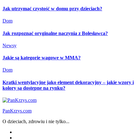
Jak utrzymać czystość w domu przy dzieciach?
Dom
Jak rozpoznać oryginalne naczynia z Bolesławca?
Newsy
Jakie są kategorie wagowe w MMA?
Dom
Kratki wentylacyjne jako element dekoracyjny – jakie wzory i
kolory są dostępne na rynku?
PanKrzys.com
O dzieciach, zdrowiu i nie tylko...