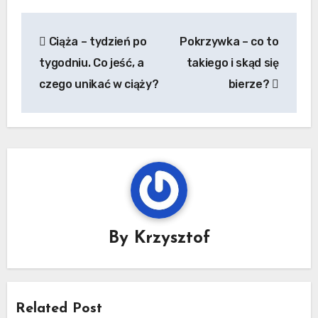
Nawigacja
Ciąża – tydzień po
Pokrzywka – co to
wpisu
tygodniu. Co jeść, a
takiego i skąd się
czego unikać w ciąży?
bierze?
By
Krzysztof
Related Post