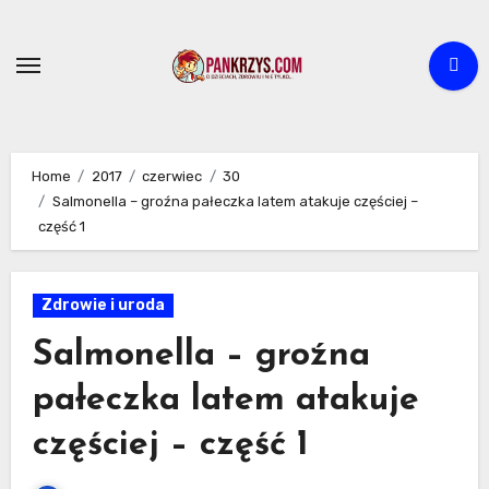
Skip
to
content
Home
2017
czerwiec
30
Salmonella – groźna pałeczka latem atakuje częściej –
część 1
Zdrowie i uroda
Salmonella – groźna
pałeczka latem atakuje
częściej – część 1