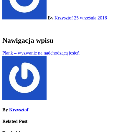
By
Krzysztof
25 września 2016
Nawigacja wpisu
Plank – wyzwanie na nadchodzącą jesień
By
Krzysztof
Related Post