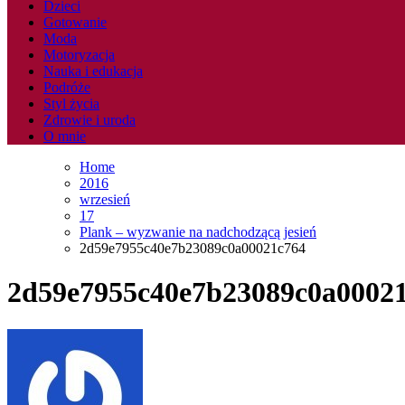
Dzieci
Gotowanie
Moda
Motoryzacja
Nauka i edukacja
Podróże
Styl życia
Zdrowie i uroda
O mnie
Home
2016
wrzesień
17
Plank – wyzwanie na nadchodzącą jesień
2d59e7955c40e7b23089c0a00021c764
2d59e7955c40e7b23089c0a0002