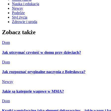
Nauka i edukacja
Newsy
Podróże
Styl życia
Zdrowie i uroda
Zobacz także
Dom
Jak utrzymać czystość w domu przy dzieciach?
Dom
Jak rozpoznać oryginalne naczynia z Bolesławca?
Newsy
Jakie są kategorie wagowe w MMA?
Dom
Kratki wentylacyjne jako element dekoracyjny – jakie wzory i k