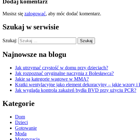
Dodaj komentarz
Musisz się
zalogować
, aby móc dodać komentarz.
Szukaj w serwisie
Szukaj:
Najnowsze na blogu
Jak utrzymać czystość w domu przy dzieciach?
Jak rozpoznać oryginalne naczynia z Bolesławca?
Jakie są kategorie wagowe w MMA?
Kratki wentylacyjne jako element dekoracyjny – jakie wzory i 
Jak wygląda kontrola zakażeń bydła BVD przy użyciu PCR?
Kategorie
Dom
Dzieci
Gotowanie
Moda
Motoryzacja