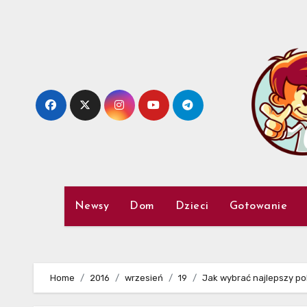
Skip
to
content
Newsy
Dom
Dzieci
Gotowanie
Home
2016
wrzesień
19
Jak wybrać najlepszy p