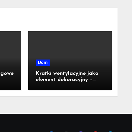
Dom
agowe
Kratki wentylacyjne jako
element dekoracyjny –
jakie wzory i kolory są
dostępne na rynku?