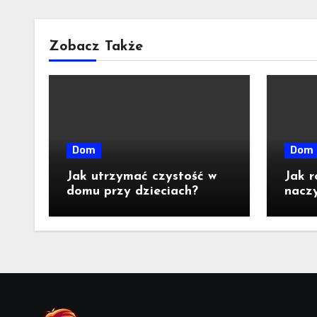
Zobacz Także
Dom
Dom
Jak utrzymać czystość w
Jak r
domu przy dzieciach?
naczy