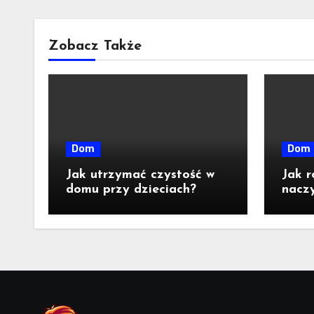
Zobacz Także
Dom
Dom
Jak utrzymać czystość w
Jak r
domu przy dzieciach?
naczy