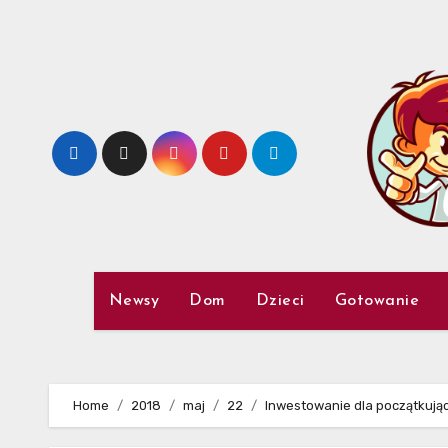
Skip
to
content
Newsy
Dom
Dzieci
Gotowanie
Home
2018
maj
22
Inwestowanie dla początkują