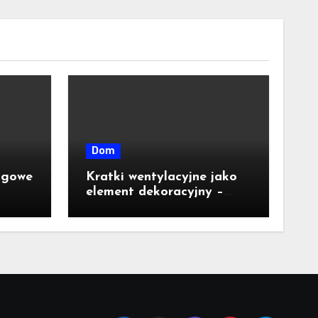
Dom
agowe
Kratki wentylacyjne jako
element dekoracyjny –
jakie wzory i kolory są
dostępne na rynku?