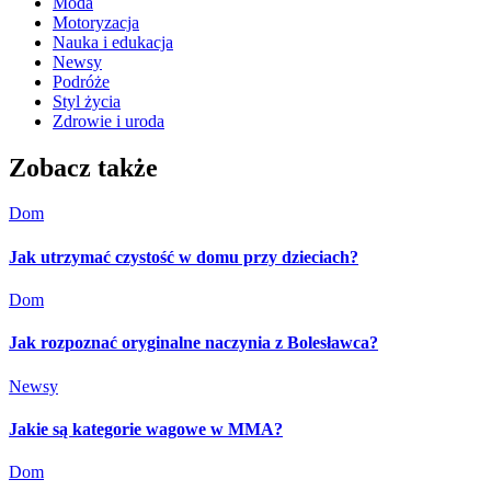
Moda
Motoryzacja
Nauka i edukacja
Newsy
Podróże
Styl życia
Zdrowie i uroda
Zobacz także
Dom
Jak utrzymać czystość w domu przy dzieciach?
Dom
Jak rozpoznać oryginalne naczynia z Bolesławca?
Newsy
Jakie są kategorie wagowe w MMA?
Dom