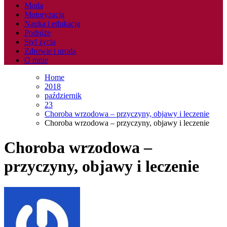
Moda
Motoryzacja
Nauka i edukacja
Podróże
Styl życia
Zdrowie i uroda
O mnie
Home
2018
październik
23
Choroba wrzodowa – przyczyny, objawy i leczenie
Choroba wrzodowa – przyczyny, objawy i leczenie
Choroba wrzodowa –
przyczyny, objawy i leczenie