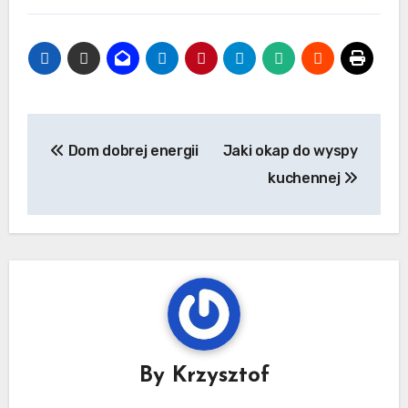
Nawigacja
Dom dobrej energii
Jaki okap do wyspy
wpisu
kuchennej
By
Krzysztof