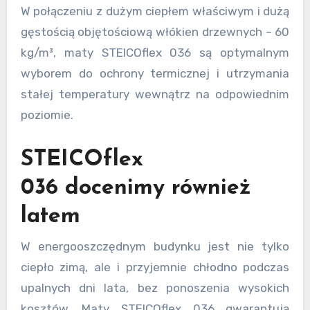
W połączeniu z dużym ciepłem właściwym i dużą
gęstością objętościową włókien drzewnych – 60
kg/m³, maty STEICOflex 036 są optymalnym
wyborem do ochrony termicznej i utrzymania
stałej temperatury wewnątrz na odpowiednim
poziomie.
STEICOflex
036 docenimy również
latem
W energooszczędnym budynku jest nie tylko
ciepło zimą, ale i przyjemnie chłodno podczas
upalnych dni lata, bez ponoszenia wysokich
kosztów. Maty STEICOflex 036 gwarantują