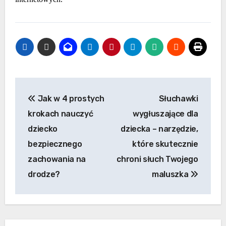
Nawigacja
Jak w 4 prostych
Słuchawki
wpisu
krokach nauczyć
wygłuszające dla
dziecko
dziecka – narzędzie,
bezpiecznego
które skutecznie
zachowania na
chroni słuch Twojego
drodze?
maluszka