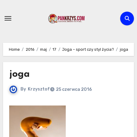
Skip
to
content
Home
2016
maj
17
Joga – sport czy styl życia?
joga
joga
By
Krzysztof
25 czerwca 2016