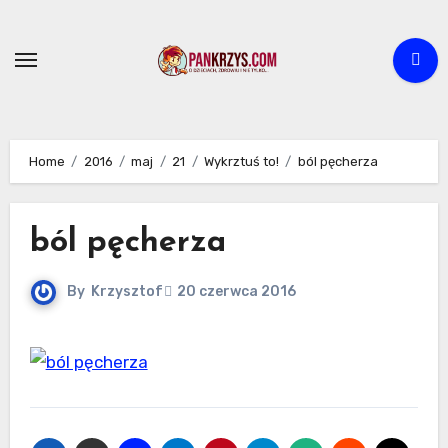
Skip
to
content
Home
2016
maj
21
Wykrztuś to!
ból pęcherza
ból pęcherza
By
Krzysztof
20 czerwca 2016