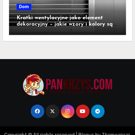
Dom
Kratki wentylacyjne jako element
dekoracyjny – jakie wzory i kolory są
dostępne na rynku?
Copyright © All rights reserved
|
Blogus
by
Themeansar
.