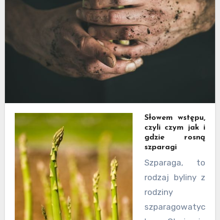
Słowem wstępu,
czyli czym jak i
gdzie rosną
szparagi
Szparaga, to
rodzaj byliny z
rodziny
szparagowatyc