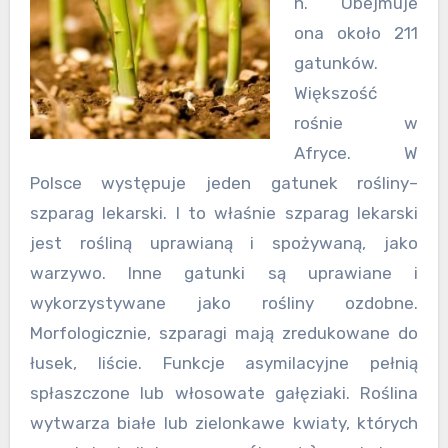
h. Obejmuje
ona około 211
gatunków.
Większość
rośnie w
Afryce. W
Polsce występuje jeden gatunek rośliny–
szparag lekarski. I to właśnie szparag lekarski
jest rośliną uprawianą i spożywaną, jako
warzywo. Inne gatunki są uprawiane i
wykorzystywane jako rośliny ozdobne.
Morfologicznie, szparagi mają zredukowane do
łusek, liście. Funkcje asymilacyjne pełnią
spłaszczone lub włosowate gałęziaki. Roślina
wytwarza białe lub zielonkawe kwiaty, których