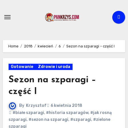
Skip
to
content
Home
2018
kwiecień
6
Sezon na szparagi – część I
Gotowanie
Zdrowie i uroda
Sezon na szparagi –
część I
By
Krzysztof
6 kwietnia 2018
#białe szparagi
,
#historia szparagów
,
#jak rosną
szparagi
,
#sezon na szparagi
,
#szparagi
,
#zielone
szparagi