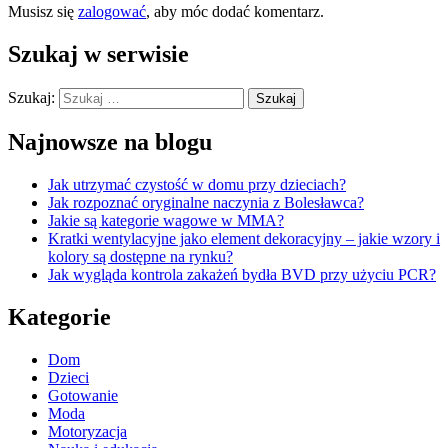
Musisz się
zalogować
, aby móc dodać komentarz.
Szukaj w serwisie
Szukaj:
Najnowsze na blogu
Jak utrzymać czystość w domu przy dzieciach?
Jak rozpoznać oryginalne naczynia z Bolesławca?
Jakie są kategorie wagowe w MMA?
Kratki wentylacyjne jako element dekoracyjny – jakie wzory i
kolory są dostępne na rynku?
Jak wygląda kontrola zakażeń bydła BVD przy użyciu PCR?
Kategorie
Dom
Dzieci
Gotowanie
Moda
Motoryzacja