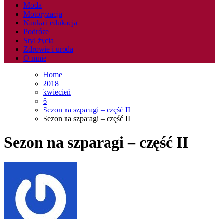
Moda
Motoryzacja
Nauka i edukacja
Podróże
Styl życia
Zdrowie i uroda
O mnie
Home
2018
kwiecień
6
Sezon na szparagi – część II
Sezon na szparagi – część II
Sezon na szparagi – część II