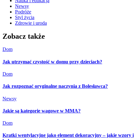
Nauka i edukacja
Newsy
Podróże
Styl życia
Zdrowie i uroda
Zobacz także
Dom
Jak utrzymać czystość w domu przy dzieciach?
Dom
Jak rozpoznać oryginalne naczynia z Bolesławca?
Newsy
Jakie są kategorie wagowe w MMA?
Dom
Kratki wentylacyjne jako element dekoracyjny – jakie wzory i