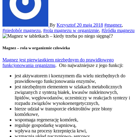
By
Krzysztof
20 maja 2018
#magnez
,
#niedobór magnezu
,
#rola magnezu w organizmie
,
#źródła magnezu
Magnez – rola w organizmie człowieka
Magnez jest pierwiastkiem niezbędnym do prawidłowego
funkcjonowania organizmu
. Oto najważniejsze z jego funkcji:
jest aktywatorem i koenzymem dla wielu niezbędnych do
prawidłowego funkcjonowania enzymów,
jest niezbędnym elementem w szlakach metabolicznych
związanych z syntezą białek, kwasów nukleinowych,
lipidów, węglowodanów, uczestniczy w reakcjach syntezy i
rozpadu związków wysokoenergetycznych,
bierze udział w transporcie elektrolitów prze błony
komórkowe,
wspomaga regenerację komórek,
reguluje gospodarkę wapniową,
wpływa na procesy krzepnięcia krwi,
wzmacnia układ naczyniowo- sercowy,