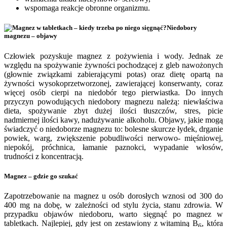
wspomaga reakcje obronne organizmu.
Niedobory
magnezu – objawy
Człowiek pozyskuje magnez z pożywienia i wody. Jednak ze
względu na spożywanie żywności pochodzącej z gleb nawożonych
(głownie związkami zabierającymi potas) oraz dietę opartą na
żywności wysokoprzetworzonej, zawierającej konserwanty, coraz
więcej osób cierpi na niedobór tego pierwiastka. Do innych
przyczyn powodujących niedobory magnezu należą: niewłaściwa
dieta, spożywanie zbyt dużej ilości tłuszczów, stres, picie
nadmiernej ilości kawy, nadużywanie alkoholu. Objawy, jakie mogą
świadczyć o niedoborze magnezu to: bolesne skurcze łydek, drganie
powiek, warg, zwiększenie pobudliwości nerwowo- mięśniowej,
niepokój, próchnica, łamanie paznokci, wypadanie włosów,
trudności z koncentracją.
Magnez – gdzie go szukać
Zapotrzebowanie na magnez u osób dorosłych wznosi od 300 do
400 mg na dobę, w zależności od stylu życia, stanu zdrowia. W
przypadku objawów niedoboru, warto sięgnąć po magnez w
tabletkach. Najlepiej, gdy jest on zestawiony z witaminą B
, która
6