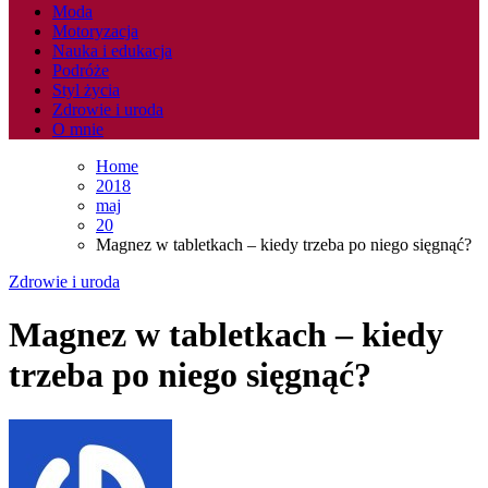
Moda
Motoryzacja
Nauka i edukacja
Podróże
Styl życia
Zdrowie i uroda
O mnie
Home
2018
maj
20
Magnez w tabletkach – kiedy trzeba po niego sięgnąć?
Zdrowie i uroda
Magnez w tabletkach – kiedy
trzeba po niego sięgnąć?