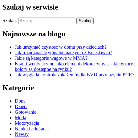
Szukaj w serwisie
Szukaj:
Najnowsze na blogu
Jak utrzymać czystość w domu przy dzieciach?
Jak rozpoznać oryginalne naczynia z Bolesławca?
Jakie są kategorie wagowe w MMA?
Kratki wentylacyjne jako element dekoracyjny – jakie wzory i
kolory są dostępne na rynku?
Jak wygląda kontrola zakażeń bydła BVD przy użyciu PCR?
Kategorie
Dom
Dzieci
Gotowanie
Moda
Motoryzacja
Nauka i edukacja
Newsy