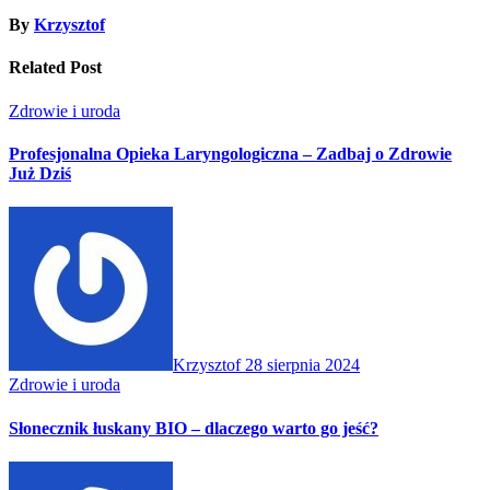
By
Krzysztof
Related Post
Zdrowie i uroda
Profesjonalna Opieka Laryngologiczna – Zadbaj o Zdrowie
Już Dziś
Krzysztof
28 sierpnia 2024
Zdrowie i uroda
Słonecznik łuskany BIO – dlaczego warto go jeść?