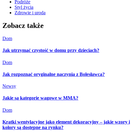
Podróże
Styl życia
Zdrowie i uroda
Zobacz także
Dom
Jak utrzymać czystość w domu przy dzieciach?
Dom
Jak rozpoznać oryginalne naczynia z Bolesławca?
Newsy
Jakie są kategorie wagowe w MMA?
Dom
Kratki wentylacyjne jako element dekoracyjny – jakie wzory i
kolory są dostępne na rynku?