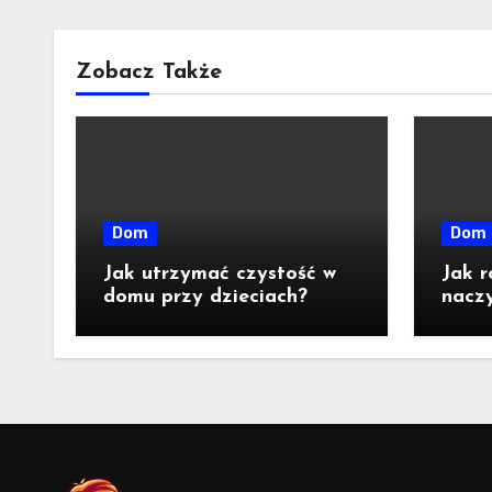
Zobacz Także
Dom
Dom
Jak utrzymać czystość w
Jak r
domu przy dzieciach?
naczy