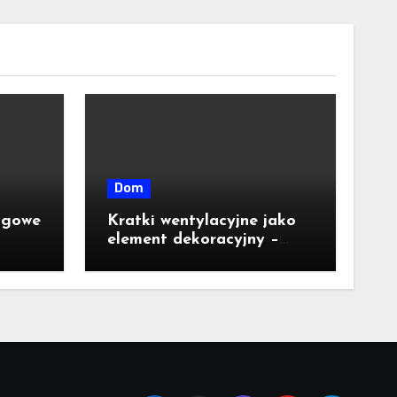
Dom
agowe
Kratki wentylacyjne jako
element dekoracyjny –
jakie wzory i kolory są
dostępne na rynku?