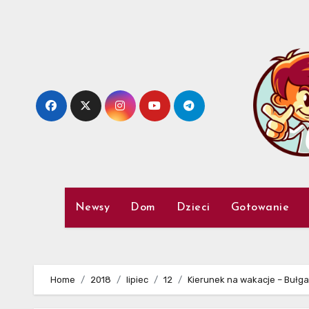
Skip
to
content
Newsy
Dom
Dzieci
Gotowanie
Home
2018
lipiec
12
Kierunek na wakacje – Bułga