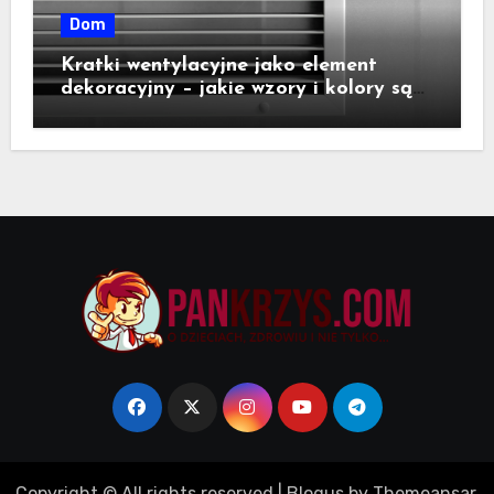
Dom
Kratki wentylacyjne jako element
dekoracyjny – jakie wzory i kolory są
dostępne na rynku?
Copyright © All rights reserved
|
Blogus
by
Themeansar
.