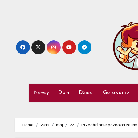
Skip
to
content
Newsy
Dom
Dzieci
Gotowanie
Home
2019
maj
23
Przedłużanie paznokci żelem 