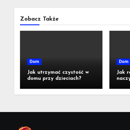
Zobacz Także
Dom
Dom
Jak utrzymać czystość w
Jak r
domu przy dzieciach?
naczy