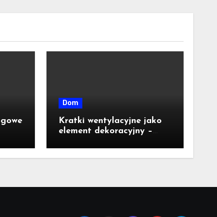
Dom
agowe
Kratki wentylacyjne jako
element dekoracyjny –
jakie wzory i kolory są
dostępne na rynku?