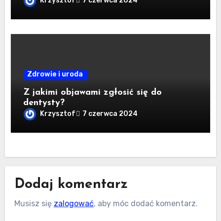
Krzysztof
7 czerwca 2024
Zdrowie i uroda
Z jakimi objawami zgłosić się do
dentysty?
Krzysztof
7 czerwca 2024
Dodaj komentarz
Musisz się
zalogować
, aby móc dodać komentarz.