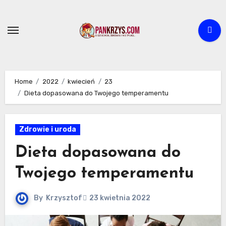
Skip
to
content
Home
2022
kwiecień
23
Dieta dopasowana do Twojego temperamentu
Zdrowie i uroda
Dieta dopasowana do
Twojego temperamentu
By
Krzysztof
23 kwietnia 2022