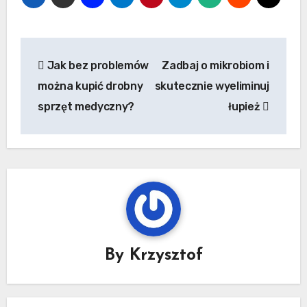
Nawigacja
Jak bez problemów
Zadbaj o mikrobiom i
wpisu
można kupić drobny
skutecznie wyeliminuj
sprzęt medyczny?
łupież
By
Krzysztof