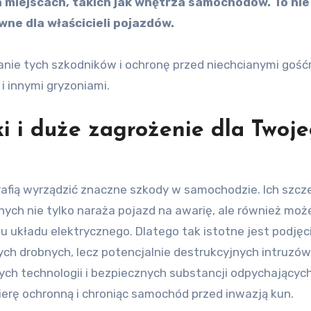
 miejscach, takich jak wnętrza samochodów. To nie
ne dla właścicieli pojazdów.
anie tych szkodników i ochronę przed niechcianymi gość
i innymi gryzoniami.
ki i duże zagrożenie dla Twoj
trafią wyrządzić znaczne szkody w samochodzie. Ich szcz
ych nie tylko naraża pojazd na awarię, ale również moż
układu elektrycznego. Dlatego tak istotne jest podjęc
ch drobnych, lecz potencjalnie destrukcyjnych intruzów
ch technologii i bezpiecznych substancji odpychających
erę ochronną i chroniąc samochód przed inwazją kun.