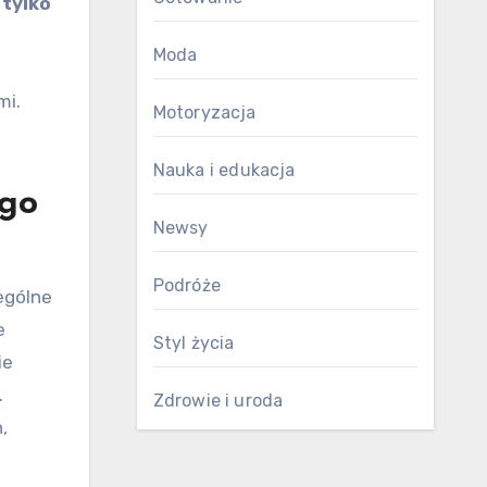
 tylko
Moda
mi.
Motoryzacja
Nauka i edukacja
ego
Newsy
Podróże
ególne
e
Styl życia
ie
.
Zdrowie i uroda
,