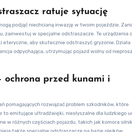
traszacz ratuje sytuację
 mogą podjąć niechcianą inwazję w twoim pojeździe. Zan
u, zainwestuj w specjalne odstraszacze. Te urządzenia 
ki eteryczne, aby skutecznie odstraszyć gryzonie. Działa 
bstancja odpychająca, utrzymując pojazd wolny od niepro
– ochrona przed kunami i
ań pomagających rozwiązać problem szkodników, które
to emitujące ultradźwięki, niesłyszalne dla ludzkiego u
 w różnych częściach pojazdu, takich jak komora silni
ieją także specjalne odstraszacze na bazie olejków