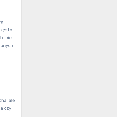
im
często
to nie
szonych
cha, ale
ka czy