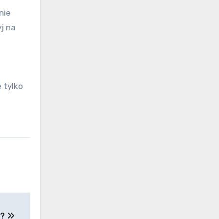
nie
yj na
 tylko
u?