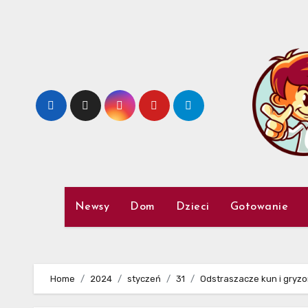
Skip
to
content
Newsy
Dom
Dzieci
Gotowanie
Home
2024
styczeń
31
Odstraszacze kun i gryzo