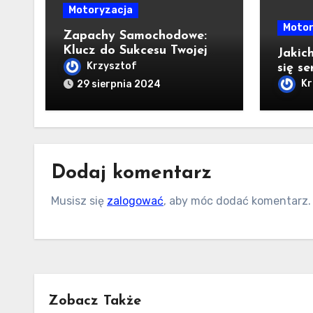
Motoryzacja
Motor
Zapachy Samochodowe:
Klucz do Sukcesu Twojej
Jakic
Marki
Krzysztof
się se
samoc
Kr
29 sierpnia 2024
Dodaj komentarz
Musisz się
zalogować
, aby móc dodać komentarz.
Zobacz Także