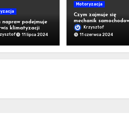
Motoryzacja
yzacja
Czym zajmuje się
mechanik samochodo
h napraw podejmuje
Krzysztof
rwis klimatyzacji
hodowej?
zysztof
11 lipca 2024
11 czerwca 2024