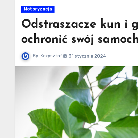
Motoryzacja
Odstraszacze kun i gr
ochronić swój samoc
By
Krzysztof
31 stycznia 2024