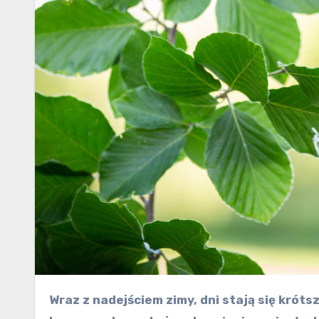
Wraz z nadejściem zimy, dni stają się krótsze, a noce zimniejsze. Podczas tej pory roku gryzonie i