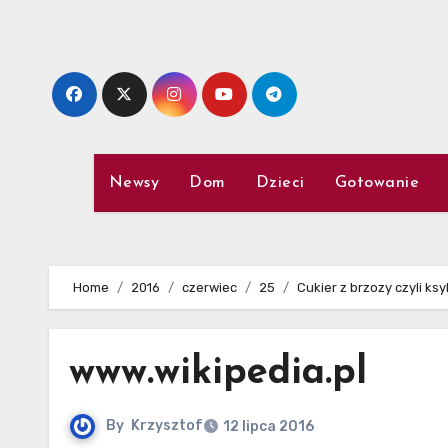
Skip
to
content
Newsy
Dom
Dzieci
Gotowanie
Home
2016
czerwiec
25
Cukier z brzozy czyli ksyl
www.wikipedia.pl
By
Krzysztof
12 lipca 2016