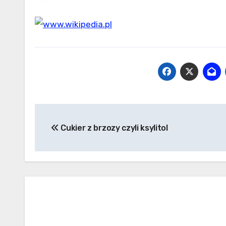
Nawigacja
Cukier z brzozy czyli ksylitol
wpisu