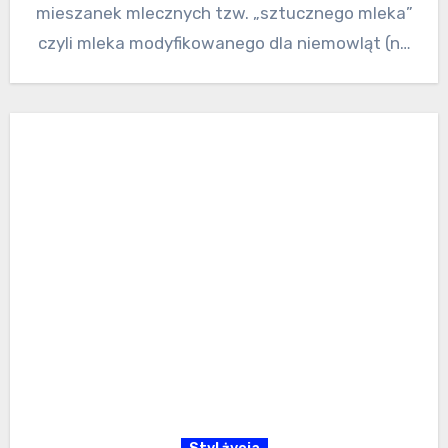
mieszanek mlecznych tzw. „sztucznego mleka”
czyli mleka modyfikowanego dla niemowląt (na
przykład NAN alergia)…