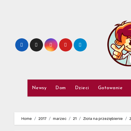
Skip
to
content
Newsy
Dom
Dzieci
Gotowanie
Home
2017
marzec
21
Zioła na przeziębienie