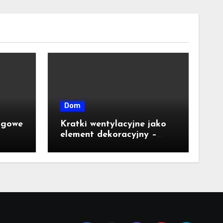
Dom
agowe
Kratki wentylacyjne jako
element dekoracyjny –
jakie wzory i kolory są
dostępne na rynku?