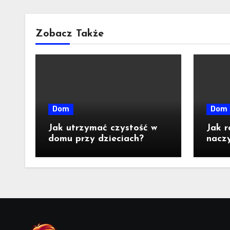
Zobacz Także
Dom
Dom
Jak utrzymać czystość w
Jak r
domu przy dzieciach?
naczy