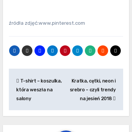
źródła zdjęć:www.pinterest.com
Nawigacja
T-shirt – koszulka,
Kratka, cętki, neon i
wpisu
która weszła na
srebro – czyli trendy
salony
na jesień 2018