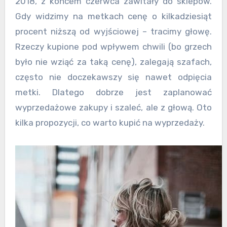
2018, z końcem czerwca zawitały do sklepów.
Gdy widzimy na metkach cenę o kilkadziesiąt
procent niższą od wyjściowej – tracimy głowę.
Rzeczy kupione pod wpływem chwili (bo grzech
było nie wziąć za taką cenę), zalegają szafach,
często nie doczekawszy się nawet odpięcia
metki. Dlatego dobrze jest zaplanować
wyprzedażowe zakupy i szaleć, ale z głową. Oto
kilka propozycji, co warto kupić na wyprzedaży.