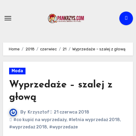
Skip
to
content
Home
2018
czerwiec
21
Wyprzedaże – szalej z głową
Moda
Wyprzedaże – szalej z
głową
By
Krzysztof
21 czerwca 2018
#co kupić na wyprzedaży
,
#letnia wyprzedaż 2018
,
#wyprzedaż 2018
,
#wyprzedaże