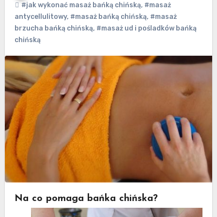
#jak wykonać masaż bańką chińską
,
#masaż
antycellulitowy
,
#masaż bańką chińską
,
#masaż
brzucha bańką chińską
,
#masaż ud i pośladków bańką
chińską
Na co pomaga bańka chińska?