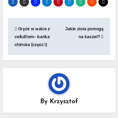
Nawigacja
Oręże w walce z
Jakie zioła pomogą
wpisu
cellulitem– bańka
na kaszel?
chińska (część I)
By
Krzysztof