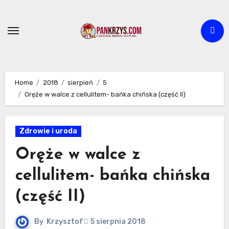
Skip
to
content
Home
2018
sierpień
5
Oręże w walce z cellulitem- bańka chińska (część II)
Zdrowie i uroda
Oręże w walce z
cellulitem- bańka chińska
(część II)
By
Krzysztof
5 sierpnia 2018