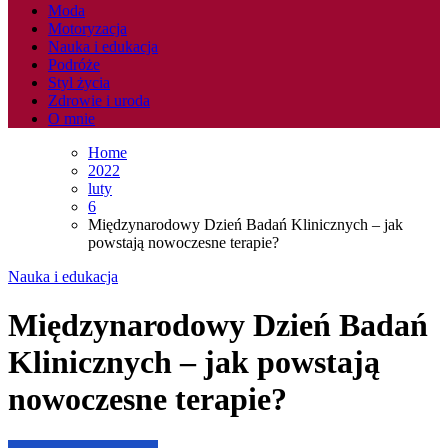
Moda
Motoryzacja
Nauka i edukacja
Podróże
Styl życia
Zdrowie i uroda
O mnie
Home
2022
luty
6
Międzynarodowy Dzień Badań Klinicznych – jak
powstają nowoczesne terapie?
Nauka i edukacja
Międzynarodowy Dzień Badań
Klinicznych – jak powstają
nowoczesne terapie?