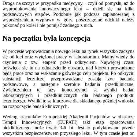
Droga na szczyt w przypadku medycyny – czyli od pomysłu, aż do
wyprodukowania innowacyjnego leku – dzieli się na kilka
podstawowych etapów. Podobnie jak podczas zaplanowanej z
wyprzedzeniem wyprawy w góry, poszczególne odcinki należy
pokonać po kolei i nie pomijać żadnego z nich.
Na początku była koncepcja
W procesie wprowadzania nowego leku na rynek wszystko zaczyna
się od idei oraz wytężonej pracy w laboratorium. Mamy wtedy do
czynienia z tzw. etapem przed odkryciem. Najwięcej czasu
poświęca się tu na odnalezienie obszaru, nad którym prowadzone
będą prace oraz na wskazanie głównego celu projektu. Po odkryciu
substancji leczniczej przeprowadzane zostają tzw. badania
podstawowe, a następnie szerokie badania przedkliniczne.
Zwieńczeniem tej fazy koncepcyjnej są wyniki badań
laboratoryjnych i przedklinicznych dla badanego produktu
leczniczego. Wyniki te są kluczowe dla składanego później wniosku
na rozpoczęcie badań klinicznych.
Według szacunków Europejskiej Akademii Pacjentów w obszarze
Terapii Innowacyjnych (EUPATI) taki etap opracowania
nieklinicznego może trwać 3-6 lat. Jest to podyktowane przede
wszystkim bezpieczeństwem przyszłego leku. W tym czasie jest on