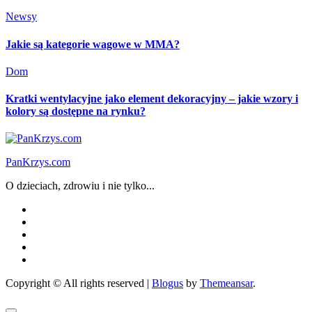
Newsy
Jakie są kategorie wagowe w MMA?
Dom
Kratki wentylacyjne jako element dekoracyjny – jakie wzory i
kolory są dostępne na rynku?
PanKrzys.com
O dzieciach, zdrowiu i nie tylko...
Copyright © All rights reserved
|
Blogus
by
Themeansar
.