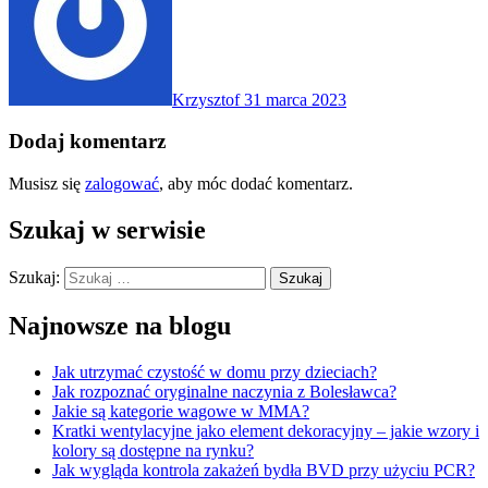
Krzysztof
31 marca 2023
Dodaj komentarz
Musisz się
zalogować
, aby móc dodać komentarz.
Szukaj w serwisie
Szukaj:
Najnowsze na blogu
Jak utrzymać czystość w domu przy dzieciach?
Jak rozpoznać oryginalne naczynia z Bolesławca?
Jakie są kategorie wagowe w MMA?
Kratki wentylacyjne jako element dekoracyjny – jakie wzory i
kolory są dostępne na rynku?
Jak wygląda kontrola zakażeń bydła BVD przy użyciu PCR?