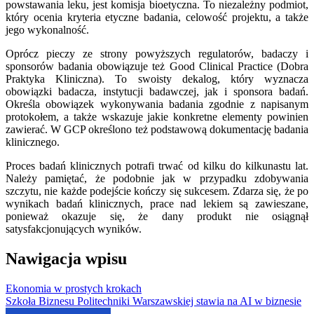
powstawania leku, jest komisja bioetyczna. To niezależny podmiot,
który ocenia kryteria etyczne badania, celowość projektu, a także
jego wykonalność.
Oprócz pieczy ze strony powyższych regulatorów, badaczy i
sponsorów badania obowiązuje też Good Clinical Practice (Dobra
Praktyka Kliniczna). To swoisty dekalog, który wyznacza
obowiązki badacza, instytucji badawczej, jak i sponsora badań.
Określa obowiązek wykonywania badania zgodnie z napisanym
protokołem, a także wskazuje jakie konkretne elementy powinien
zawierać. W GCP określono też podstawową dokumentację badania
klinicznego.
Proces badań klinicznych potrafi trwać od kilku do kilkunastu lat.
Należy pamiętać, że podobnie jak w przypadku zdobywania
szczytu, nie każde podejście kończy się sukcesem. Zdarza się, że po
wynikach badań klinicznych, prace nad lekiem są zawieszane,
ponieważ okazuje się, że dany produkt nie osiągnął
satysfakcjonujących wyników.
Nawigacja wpisu
Ekonomia w prostych krokach
Szkoła Biznesu Politechniki Warszawskiej stawia na AI w biznesie