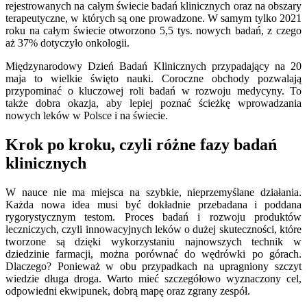
rejestrowanych na całym świecie badań klinicznych oraz na obszary
terapeutyczne, w których są one prowadzone. W samym tylko 2021
roku na całym świecie otworzono 5,5 tys. nowych badań, z czego
aż 37% dotyczyło onkologii.
Międzynarodowy Dzień Badań Klinicznych przypadający na 20
maja to wielkie święto nauki. Coroczne obchody pozwalają
przypominać o kluczowej roli badań w rozwoju medycyny. To
także dobra okazja, aby lepiej poznać ścieżkę wprowadzania
nowych leków w Polsce i na świecie.
Krok po kroku, czyli różne fazy badań
klinicznych
W nauce nie ma miejsca na szybkie, nieprzemyślane działania.
Każda nowa idea musi być dokładnie przebadana i poddana
rygorystycznym testom. Proces badań i rozwoju produktów
leczniczych, czyli innowacyjnych leków o dużej skuteczności, które
tworzone są dzięki wykorzystaniu najnowszych technik w
dziedzinie farmacji, można porównać do wędrówki po górach.
Dlaczego? Ponieważ w obu przypadkach na upragniony szczyt
wiedzie długa droga. Warto mieć szczegółowo wyznaczony cel,
odpowiedni ekwipunek, dobrą mapę oraz zgrany zespół.