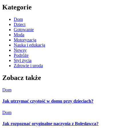
Kategorie
Dom
Dzieci
Gotowanie
Moda
Motoryzacja
Nauka i edukacja
Newsy
Podróże
Styl życia
Zdrowie i uroda
Zobacz także
Dom
Jak utrzymać czystość w domu przy dzieciach?
Dom
Jak rozpoznać oryginalne naczynia z Bolesławca?