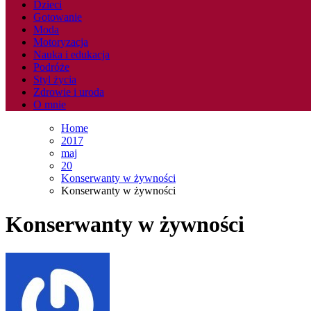
Dzieci
Gotowanie
Moda
Motoryzacja
Nauka i edukacja
Podróże
Styl życia
Zdrowie i uroda
O mnie
Home
2017
maj
20
Konserwanty w żywności
Konserwanty w żywności
Konserwanty w żywności