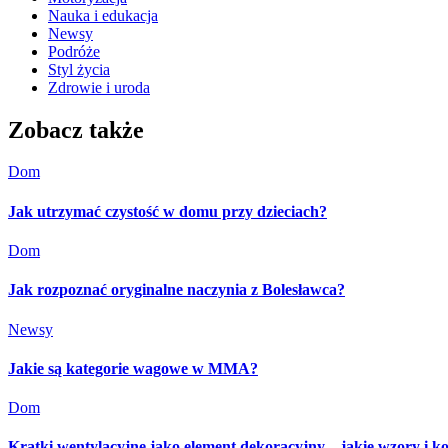
Nauka i edukacja
Newsy
Podróże
Styl życia
Zdrowie i uroda
Zobacz także
Dom
Jak utrzymać czystość w domu przy dzieciach?
Dom
Jak rozpoznać oryginalne naczynia z Bolesławca?
Newsy
Jakie są kategorie wagowe w MMA?
Dom
Kratki wentylacyjne jako element dekoracyjny – jakie wzory i k