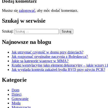
Dodaj komentarz
Musisz się
zalogować
, aby móc dodać komentarz.
Szukaj w serwisie
Szukaj:
Najnowsze na blogu
Jak utrzymać czystość w domu przy dzieciach?
Jak rozpoznać oryginalne naczynia z Bolesławca?
Jakie są kategorie wagowe w MMA?
Kratki wentylacyjne jako element dekoracyjny – jakie wzory i 
Jak wygląda kontrola zakażeń bydła BVD przy użyciu PCR?
Kategorie
Dom
Dzieci
Gotowanie
Moda
Motoryzacja