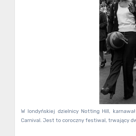
W londyńskiej dzielnicy Notting Hill, karnawał obchodzony jest w sierpniu. Święto nosi nazwę Notting Hill
Carnival. Jest to coroczny festiwal, trwający dw