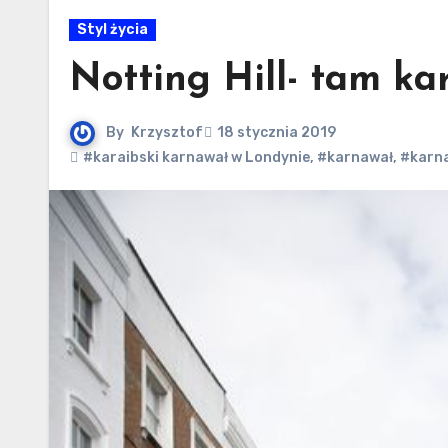
Styl życia
Notting Hill- tam k
By
Krzysztof
18 stycznia 2019
#karaibski karnawał w Londynie
,
#karnawał
,
#karna