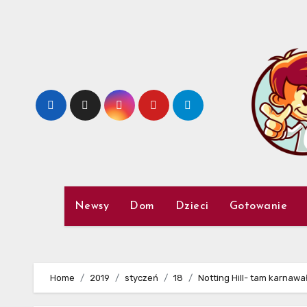
Skip
to
content
Newsy
Dom
Dzieci
Gotowanie
Home
2019
styczeń
18
Notting Hill- tam karnawa