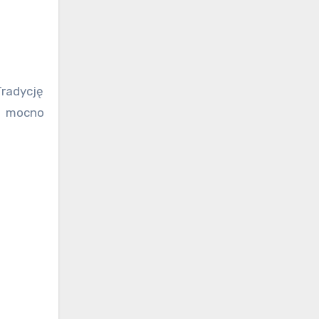
radycję
ł mocno