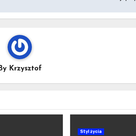
By
Krzysztof
Styl życia