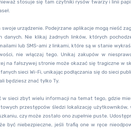
waż stosuje się tam czytniki rysów twarzy i linii papi
aseł.
 swoje urządzenie. Podejrzane aplikacje mogą nieść za
danych. Nie klikaj żadnych linków, których pochodze
mailami lub SMS-ami z linkami, które są w stanie wykra
wości, nie włączaj tego. Unikaj zakupów w niespraw
zej na fałszywej stronie może okazać się tragiczne w s
anych sieci Wi-Fi, unikając podłączania się do sieci publ
ali będziesz znać tylko Ty.
w sieci zbyt wielu informacji na temat tego, gdzie mi
etowych przestępców śledzi lokalizację użytkowników,
zkaniu, czy może zostało ono zupełnie puste. Udostęp
 być niebezpieczne, jeśli trafią one w ręce nieodpo