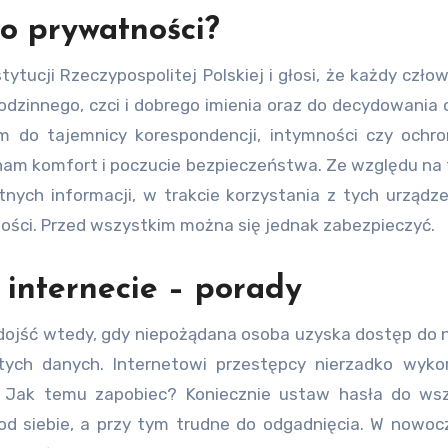
o prywatności?
tucji Rzeczypospolitej Polskiej i głosi, że każdy czło
odzinnego, czci i dobrego imienia oraz do decydowania
em do tajemnicy korespondencji, intymności czy ochr
nam komfort i poczucie bezpieczeństwa. Ze względu na 
ch informacji, w trakcie korzystania z tych urządz
ości. Przed wszystkim można się jednak zabezpieczyć.
 internecie – porady
 dojść wtedy, gdy niepożądana osoba uzyska dostęp do
ych danych. Internetowi przestępcy nierzadko wykor
. Jak temu zapobiec? Koniecznie ustaw hasła do wsz
d siebie, a przy tym trudne do odgadnięcia. W nowoc