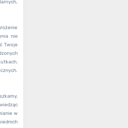
larnych,
grożenie
nia nie
ść Twoje
dzonych
kutkach.
icznych.
eszkamy,
 wiedząc
nianie w
wiednich