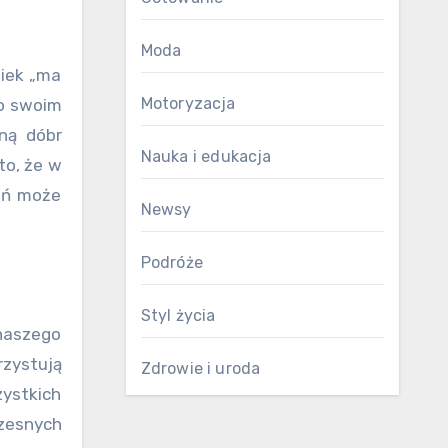
Moda
wiek „ma
Motoryzacja
 o swoim
oną dóbr
Nauka i edukacja
to, że w
eń może
Newsy
Podróże
Styl życia
 naszego
zystują
Zdrowie i uroda
ystkich
zesnych