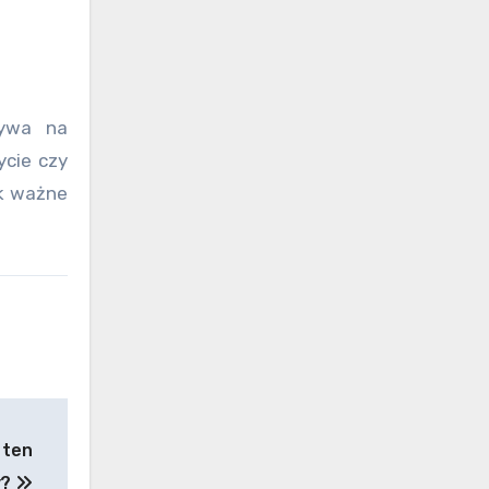
ływa na
ycie czy
ak ważne
 ten
y?