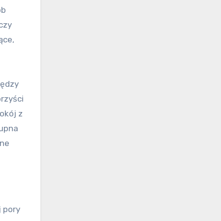
ób
czy
ące,
iędzy
rzyści
okój z
kupna
tne
j pory