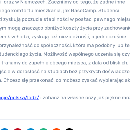
ii oraz w Niemczech. Zacznijmy od tego, że żadne inne
kiego komfortu mieszkania, jak BaseCamp. Studenci
zyskują poczucie stabilności w postaci pewnego miejs
ym mogą znacząco obniżyć koszty życia przy zachowani
ik w Łodzi, zyskują też niezależność, a jednocześnie
przynależność do społeczności, która ma podobny lub t
 studenckiego życia. Możliwość wspólnego uczenia się czy
rafiamy do zupełnie obcego miejsca, z dala od bliskich.
ście w dorosłość na studiach bez przykrych doświadcze
a. Chcesz się przekonać, co możesz zyskać wybierając 
cje/polska/lodz/
i zobacz na własne oczy jak piękne mo