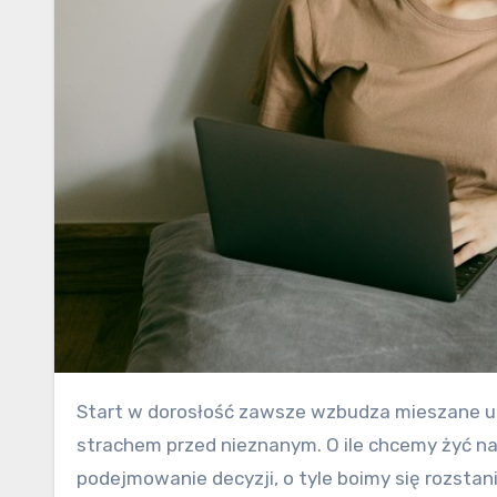
Start w dorosłość zawsze wzbudza mieszane uczucia. Ekscytacja bardzo często miesza się z lękiem i
strachem przed nieznanym. O ile chcemy żyć n
podejmowanie decyzji, o tyle boimy się rozsta