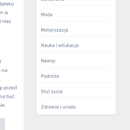
daleko
em w
Moda
 niej
Motoryzacja
Nauka i edukacja
Newsy
I
a na
Podróże
,
ię przed
Styl życia
ma być
ie.
Zdrowie i uroda