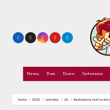
Skip
to
content
Newsy
Dom
Dzieci
Gotowanie
Home
2020
czerwiec
26
Bezbolesny start w dor