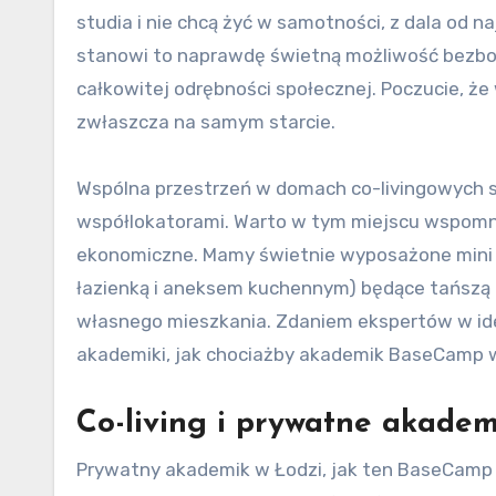
studia i nie chcą żyć w samotności, z dala od n
stanowi to naprawdę świetną możliwość bezbol
całkowitej odrębności społecznej. Poczucie, że
zwłaszcza na samym starcie.
Wspólna przestrzeń w domach co-livingowych s
współlokatorami. Warto w tym miejscu wspomnie
ekonomiczne. Mamy świetnie wyposażone mini 
łazienką i aneksem kuchennym) będące tańszą a
własnego mieszkania. Zdaniem ekspertów w ide
akademiki, jak chociażby akademik BaseCamp w
Co-living i prywatne akade
Prywatny akademik w Łodzi, jak ten BaseCamp to