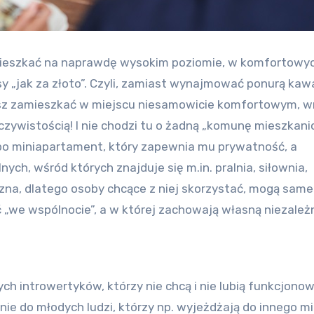
zamieszkać na naprawdę wysokim poziomie, w komfortowy
y „jak za złoto”. Czyli, zamiast wynajmować ponurą kaw
sz zamieszkać w miejscu niesamowicie komfortowym, w
czywistością! I nie chodzi tu o żadną „komunę mieszkani
bo miniapartament, który zapewnia mu prywatność, a
ch, wśród których znajduje się m.in. pralnia, siłownia,
tyczna, dlatego osoby chcące z niej skorzystać, mogą same
 „we wspólnocie”, a w której zachowają własną niezależ
ch introwertyków, którzy nie chcą i nie lubią funkcjono
nie do młodych ludzi, którzy np. wyjeżdżają do innego m