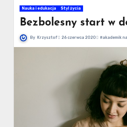
Nauka i edukacja
Styl życia
Bezbolesny start w d
By
Krzysztof
26 czerwca 2020
#akademik na