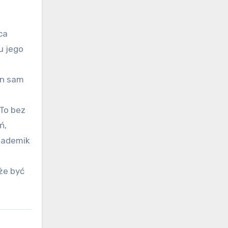
ca
u jego
en sam
 To bez
ń,
akademik
że być