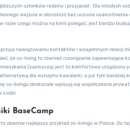
ajbliższych członków rodziny i przyjaciół. Dla młodych os
esnego wejścia w dorosłość bez uczucia osamotnienia 
 w razie czego można na kimś polegać, jest bardzo buduj
przyja nawiązywaniu kontaktów i wzajemnych relacji m
ć, że co-living to również rozwiązanie zapewniające ko
mieszkania (zazwyczaj jest to komfortowo urządzony p
lternatywą dla wynajmu kawalerki, a już tym bardziej 
ę co-livingu doskonale wpisują się współczesne prywa
 Łodzi.
miki BaseCamp
 obecnie najlepszy przykład co-livingu w Polsce. Do te