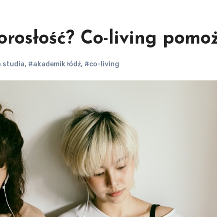
orosłość? Co-living pomoż
 studia
,
#akademik łódź
,
#co-living