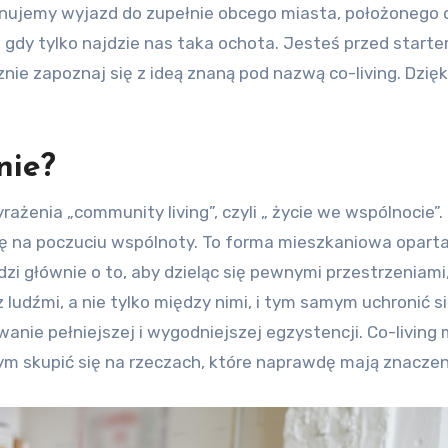
planujemy wyjazd do zupełnie obcego miasta, położonego 
 gdy tylko najdzie nas taka ochota. Jesteś przed start
ie zapoznaj się z ideą znaną pod nazwą co-living. Dzięki
nie?
ażenia „community living”, czyli „ życie we wspólnocie”. 
 się na poczuciu wspólnoty. To forma mieszkaniowa opart
i głównie o to, aby dzieląc się pewnymi przestrzeniami
 ludźmi, a nie tylko między nimi, i tym samym uchronić s
ie pełniejszej i wygodniejszej egzystencji. Co-living 
 skupić się na rzeczach, które naprawdę mają znaczen