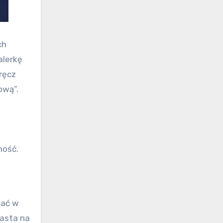
ch
alerkę
ręcz
ową”.
ność.
wać w
iasta na