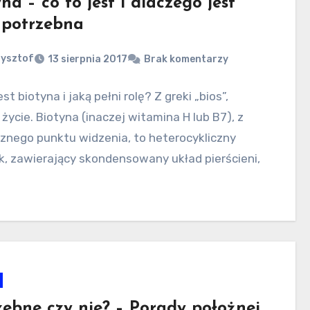
na – co to jest i dlaczego jest
potrzebna
zysztof
13 sierpnia 2017
Brak komentarzy
est biotyna i jaką pełni rolę? Z greki „bios”,
życie. Biotyna (inaczej witamina H lub B7), z
znego punktu widzenia, to heterocykliczny
k, zawierający skondensowany układ pierścieni,
zebne czy nie? – Porady położnej,