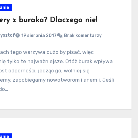
anie
ery z buraka? Dlaczego nie!
zysztof
19 sierpnia 2017
Brak komentarzy
tach tego warzywa dużo by pisać, więc
ię tylko te najważniejsze. Otóż burak wpływa
st odporności, jedząc go, wolniej się
jemy, zapobiegamy nowotworom i anemii. Jeśli
do…
anie