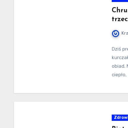
Chru
trze
Kr
Dziś p
kurczak
obiad.
ciepło
Zdrowi