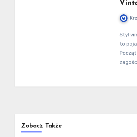
Vint
Kr
Styl vi
to poj
Począt
zagośc
Zobacz Także