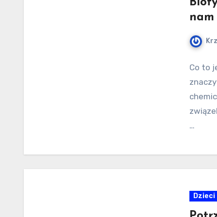
Bioty
nam 
Kr
Co to j
znaczy 
chemic
związe
…
Dzieci
Potr