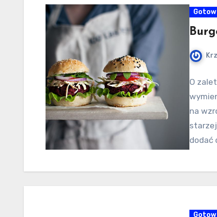
Gotow
Burg
Kr
O zale
wymien
na wzro
starze
dodać 
Gotow