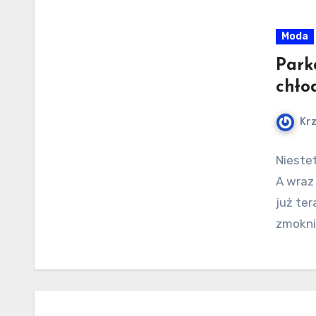
Moda
Park
chło
Kr
Niestet
A wraz
już ter
zmokni