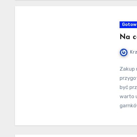
Gotow
Na c
Kr
Zakup 
przygot
być pr
warto 
garnkó