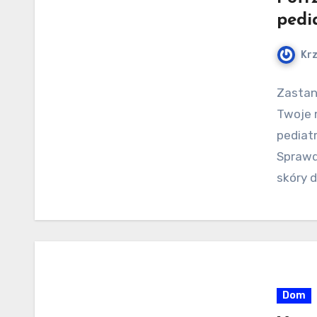
pedi
Kr
Zastan
Twoje 
pediat
Sprawdź
skóry 
Dom