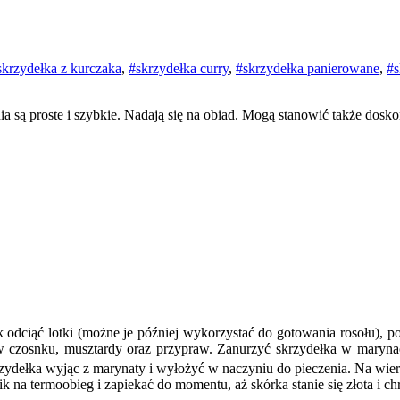
skrzydełka z kurczaka
,
#skrzydełka curry
,
#skrzydełka panierowane
,
#s
ia są proste i szybkie. Nadają się na obiad. Mogą stanowić także dosk
 odciąć lotki (możne je później wykorzystać do gotowania rosołu), p
ów czosnku, musztardy oraz przypraw. Zanurzyć skrzydełka w maryna
krzydełka wyjąc z marynaty i wyłożyć w naczyniu do pieczenia. Na wier
k na termoobieg i zapiekać do momentu, aż skórka stanie się złota i ch