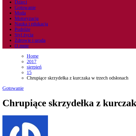
Dzieci
Gotowanie
Moda
Motoryzacja
Nauka i edukacja
Podróże
Styl życia
Zdrowie i uroda
O mnie
Home
2017
sierpień
15
Chrupiące skrzydełka z kurczaka w trzech odsłonach
Gotowanie
Chrupiące skrzydełka z kurczak