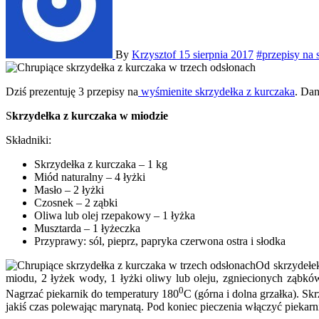
By
Krzysztof
15 sierpnia 2017
#przepisy na 
Dziś prezentuję 3 przepisy na
wyśmienite skrzydełka z kurczaka
. Dan
S
krzydełka z kurczaka w miodzie
Składniki:
Skrzydełka z kurczaka – 1 kg
Miód naturalny – 4 łyżki
Masło – 2 łyżki
Czosnek – 2 ząbki
Oliwa lub olej rzepakowy – 1 łyżka
Musztarda – 1 łyżeczka
Przyprawy: sól, pieprz, papryka czerwona ostra i słodka
Od skrzydełek
miodu, 2 łyżek wody, 1 łyżki oliwy lub oleju, zgniecionych ząbk
0
Nagrzać piekarnik do temperatury 180
C (górna i dolna grzałka). S
jakiś czas polewając marynatą. Pod koniec pieczenia włączyć piekarni