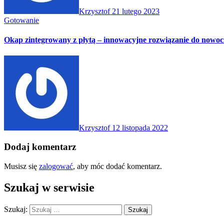
Krzysztof
21 lutego 2023
Gotowanie
Okap zintegrowany z płytą – innowacyjne rozwiązanie do nowoc
Krzysztof
12 listopada 2022
Dodaj komentarz
Musisz się
zalogować
, aby móc dodać komentarz.
Szukaj w serwisie
Szukaj: