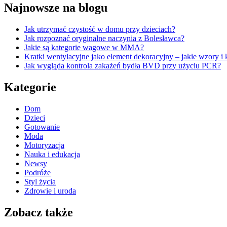
Najnowsze na blogu
Jak utrzymać czystość w domu przy dzieciach?
Jak rozpoznać oryginalne naczynia z Bolesławca?
Jakie są kategorie wagowe w MMA?
Kratki wentylacyjne jako element dekoracyjny – jakie wzory i 
Jak wygląda kontrola zakażeń bydła BVD przy użyciu PCR?
Kategorie
Dom
Dzieci
Gotowanie
Moda
Motoryzacja
Nauka i edukacja
Newsy
Podróże
Styl życia
Zdrowie i uroda
Zobacz także