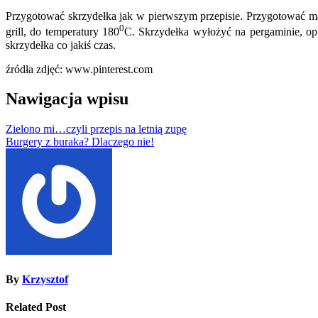
Przygotować skrzydełka jak w pierwszym przepisie. Przygotować mary
0
grill, do temperatury 180
C. Skrzydełka wyłożyć na pergaminie, opr
skrzydełka co jakiś czas.
źródła zdjęć: www.pinterest.com
Nawigacja wpisu
Zielono mi…czyli przepis na letnią zupę
Burgery z buraka? Dlaczego nie!
By
Krzysztof
Related Post