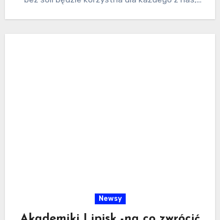
nawet…
Newsy
Akademiki Lipisk -na co zwrócić