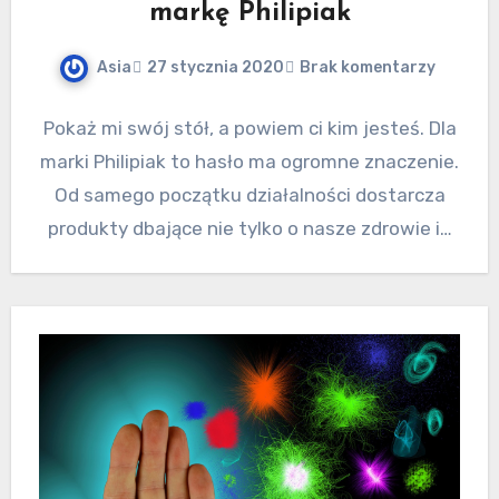
markę Philipiak
Asia
27 stycznia 2020
Brak komentarzy
Pokaż mi swój stół, a powiem ci kim jesteś. Dla
marki Philipiak to hasło ma ogromne znaczenie.
Od samego początku działalności dostarcza
produkty dbające nie tylko o nasze zdrowie i…