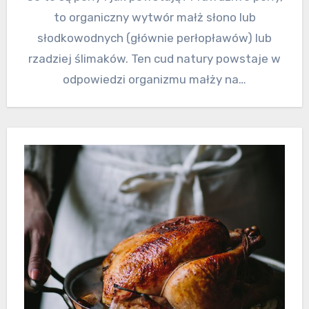
to organiczny wytwór małż słono lub
słodkowodnych (głównie perłopławów) lub
rzadziej ślimaków. Ten cud natury powstaje w
odpowiedzi organizmu małży na…